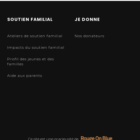
SOUTIEN FAMILIAL
JE DONNE
Ateliers de soutien familial
Nos donateurs
Impacts du soutien familial
Profil des jeunes et des
familles
Aide aux parents
Ce site est une gracieusité de