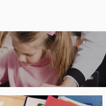
514 521-8235
EMPLOIS
RESSOURCES
FAIRE UN DON
es