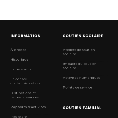
INFORMATION
SOUTIEN SCOLAIRE
À propos
Ateliers de soutien
scolaire
Historique
Impacts du soutien
scolaire
Le personnel
Activités numériques
Le conseil
d’administration
Points de service
Distinctions et
reconnaissances
Rapports d’activités
SOUTIEN FAMILIAL
Infolettre