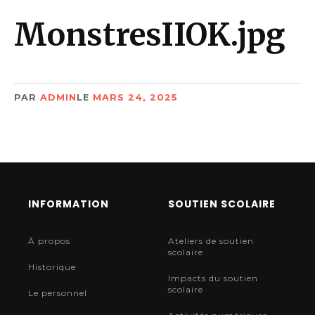
MonstresIIOK.jpg
PAR
ADMIN
LE
MARS 24, 2025
INFORMATION
SOUTIEN SCOLAIRE
À propos
Ateliers de soutien
scolaire
Historique
Impacts du soutien
scolaire
Le personnel