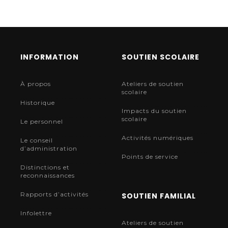
INFORMATION
SOUTIEN SCOLAIRE
À propos
Ateliers de soutien
scolaire
Historique
Impacts du soutien
scolaire
Le personnel
Activités numériques
Le conseil
d’administration
Points de service
Distinctions et
reconnaissances
Rapports d’activités
SOUTIEN FAMILIAL
Infolettre
Ateliers de soutien