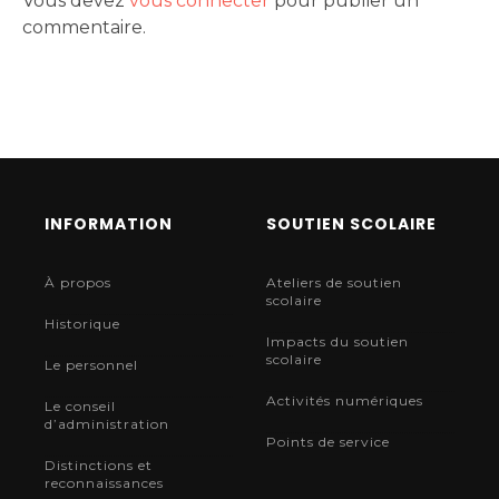
Vous devez
vous connecter
pour publier un
commentaire.
INFORMATION
SOUTIEN SCOLAIRE
À propos
Ateliers de soutien
scolaire
Historique
Impacts du soutien
scolaire
Le personnel
Activités numériques
Le conseil
d’administration
Points de service
Distinctions et
reconnaissances