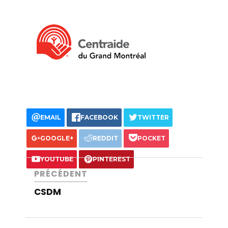
EMAIL
FACEBOOK
TWITTER
GOOGLE+
REDDIT
POCKET
YOUTUBE
PINTEREST
PRÉCÉDENT
CSDM