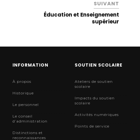
SUIVANT
Éducation et Enseignement
supérieur
INFORMATION
SOUTIEN SCOLAIRE
À propos
Ateliers de soutien
scolaire
Historique
Impacts du soutien
scolaire
Le personnel
Activités numériques
Le conseil
d’administration
Points de service
Distinctions et
reconnaissances