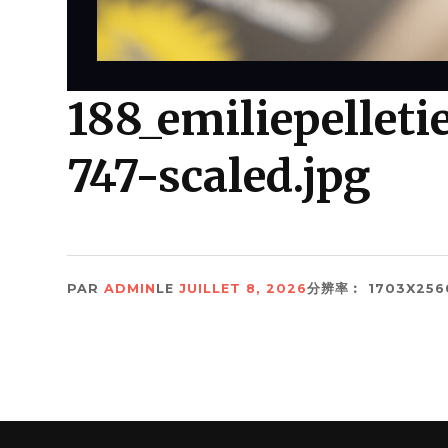
188_emiliepelleti
747-scaled.jpg
PAR
ADMIN
LE
JUILLET 8, 2026
分辨率︰ 1703X256