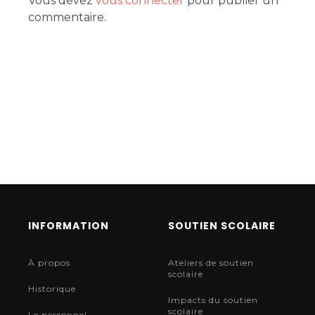
Vous devez
vous connecter
pour publier un
commentaire.
INFORMATION
SOUTIEN SCOLAIRE
À propos
Ateliers de soutien
scolaire
Historique
Impacts du soutien
scolaire
Le personnel