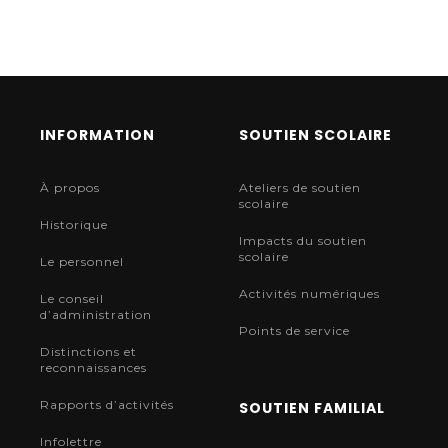
INFORMATION
SOUTIEN SCOLAIRE
À propos
Ateliers de soutien
scolaire
Historique
Impacts du soutien
scolaire
Le personnel
Activités numériques
Le conseil
d’administration
Points de service
Distinctions et
reconnaissances
Rapports d’activités
SOUTIEN FAMILIAL
Infolettre