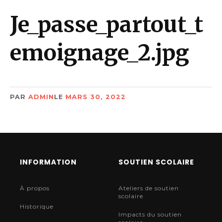
Je_passe_partout_t
emoignage_2.jpg
PAR
ADMIN
LE
MARS 30, 2022
INFORMATION
SOUTIEN SCOLAIRE
À propos
Ateliers de soutien
scolaire
Historique
Impacts du soutien