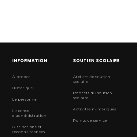
INFORMATION
SOUTIEN SCOLAIRE
À propos
Ateliers de soutien
scolaire
Historique
Impacts du soutien
scolaire
Le personnel
Activités numériques
Le conseil
d’administration
Points de service
Distinctions et
reconnaissances