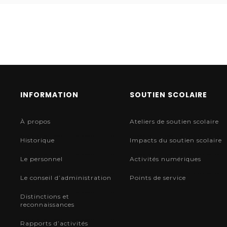
INFORMATION
SOUTIEN SCOLAIRE
À propos
Ateliers de soutien scolaire
Historique
Impacts du soutien scolaire
Le personnel
Activités numériques
Le conseil d’administration
Points de service
Distinctions et
reconnaissances
Rapports d’activités