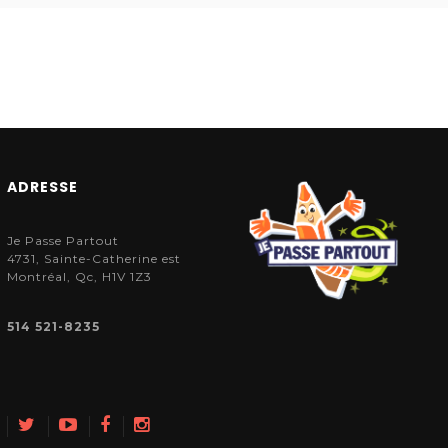
ADRESSE
Je Passe Partout
4731, Sainte-Catherine est
Montréal, Qc, H1V 1Z3
514 521-8235