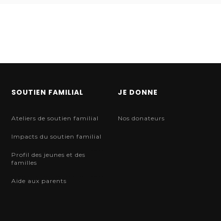
SOUTIEN FAMILIAL
JE DONNE
Ateliers de soutien familial
Nos donateurs
Impacts du soutien familial
Profil des jeunes et des
familles
Aide aux parents