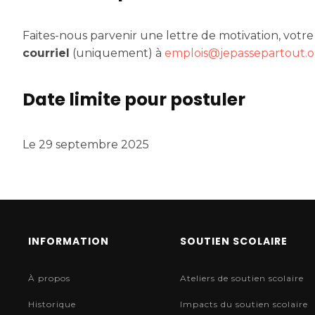
Faites-nous parvenir une lettre de motivation, votre
courriel
(uniquement) à
emplois@jepassepartout.o
Date limite pour postuler
Le 29 septembre 2025
INFORMATION
SOUTIEN SCOLAIRE
À propos
Ateliers de soutien scolaire
Historique
Impacts du soutien scolaire