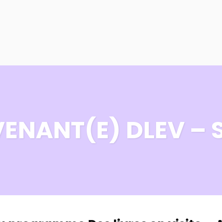
PROGRAMMES
PROJETS
À PROPOS
VENANT(E) DLEV –