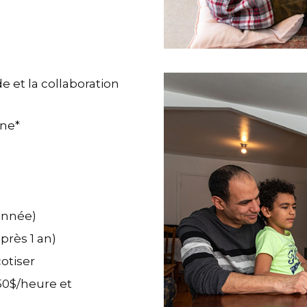
e et la collaboration
ine*
année)
près 1 an)
otiser
50$/heure et