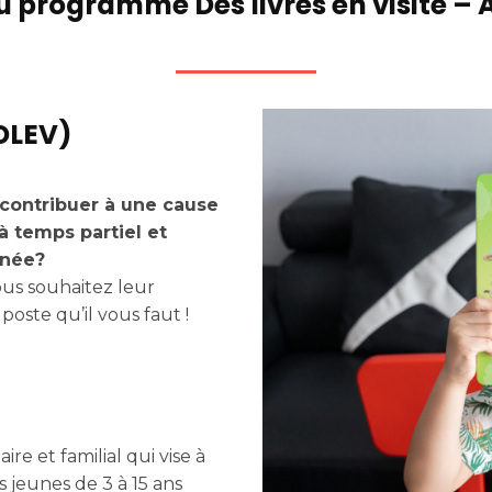
u programme Des livres en visite 
DLEV)
contribuer à une cause
 à temps partiel et
nnée?
vous souhaitez leur
poste qu’il vous faut !
re et familial qui vise à
s jeunes de 3 à 15 ans