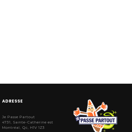
ADRESSE
Je Passe Partout
4731, Sainte-Catherine est
Montréal, Qc, H1V 1Z3