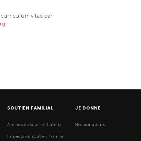
 curriculum vitae par
rg
.
SOUTIEN FAMILIAL
JE DONNE
Ateliers de soutien familial
Nos donateurs
Impacts du soutien familial