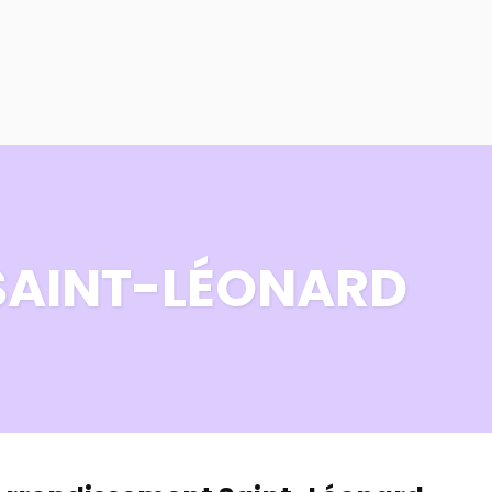
514 521-8235
EMPLOIS
RESSOURCES
FAIRE UN DON
 SAINT-LÉONARD