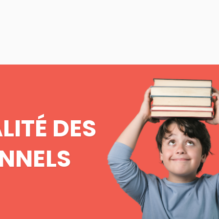
514 521-8235
EMPLOIS
RESSOURCES
FAIRE UN DON
LITÉ DES
NNELS