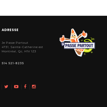
ADRESSE
Je Passe Partout
4731, Sainte-Catherine est
Montréal, Qc, H1V 1Z3
514 521-8235