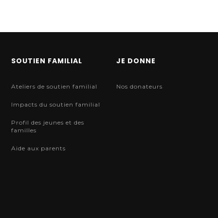
SOUTIEN FAMILIAL
JE DONNE
Ateliers de soutien familial
Nos donateurs
Impacts du soutien familial
Profil des jeunes et des
familles
Aide aux parents