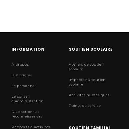
don10
par
ADMIN
activer
MAI 16, 2017
0
0
INFORMATION
SOUTIEN SCOLAIRE
À propos
Ateliers de soutien
scolaire
Historique
Impacts du soutien
scolaire
Le personnel
Activités numériques
Le conseil
d’administration
Points de service
Distinctions et
reconnaissances
Rapports d’activités
SOUTIEN FAMILIAL