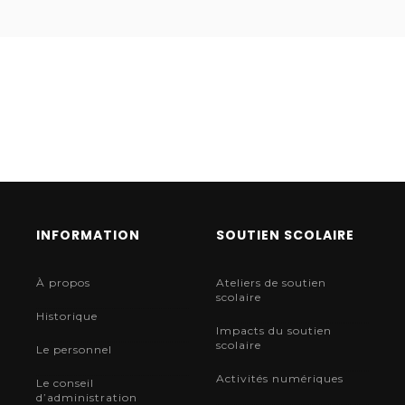
INFORMATION
SOUTIEN SCOLAIRE
À propos
Ateliers de soutien
scolaire
Historique
Impacts du soutien
scolaire
Le personnel
Activités numériques
Le conseil
d’administration