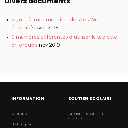
Divers documents
Signet à imprimer: liste de sites Web
éducatifs
avril. 2019
6 manières différentes d’utiliser la tablette
en groupe
nov 2019
INFORMATION
SOUTIEN SCOLAIRE
À propos
Ateliers de soutien
scolaire
Historique