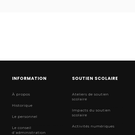
INFORMATION
SOUTIEN SCOLAIRE
À propos
Ateliers de soutien
scolaire
Historique
Impacts du soutien
scolaire
Le personnel
Activités numériques
Le conseil
d’administration